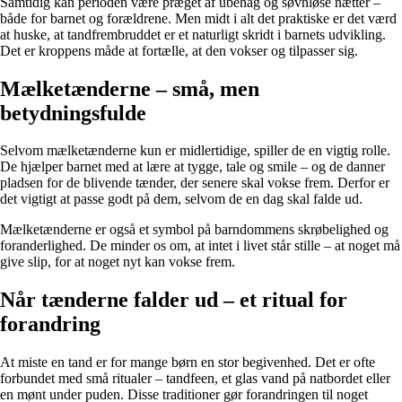
Samtidig kan perioden være præget af ubehag og søvnløse nætter –
både for barnet og forældrene. Men midt i alt det praktiske er det værd
at huske, at tandfrembruddet er et naturligt skridt i barnets udvikling.
Det er kroppens måde at fortælle, at den vokser og tilpasser sig.
Mælketænderne – små, men
betydningsfulde
Selvom mælketænderne kun er midlertidige, spiller de en vigtig rolle.
De hjælper barnet med at lære at tygge, tale og smile – og de danner
pladsen for de blivende tænder, der senere skal vokse frem. Derfor er
det vigtigt at passe godt på dem, selvom de en dag skal falde ud.
Mælketænderne er også et symbol på barndommens skrøbelighed og
foranderlighed. De minder os om, at intet i livet står stille – at noget må
give slip, for at noget nyt kan vokse frem.
Når tænderne falder ud – et ritual for
forandring
At miste en tand er for mange børn en stor begivenhed. Det er ofte
forbundet med små ritualer – tandfeen, et glas vand på natbordet eller
en mønt under puden. Disse traditioner gør forandringen til noget