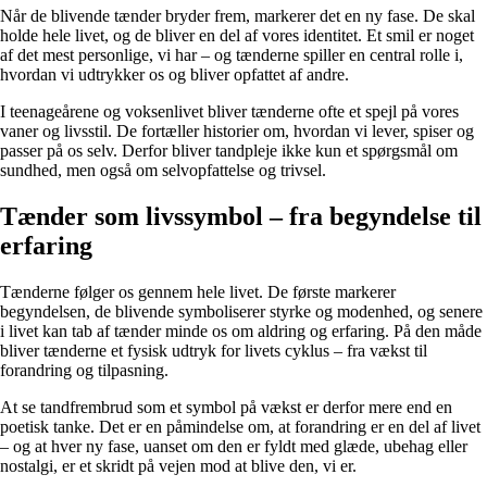
Når de blivende tænder bryder frem, markerer det en ny fase. De skal
holde hele livet, og de bliver en del af vores identitet. Et smil er noget
af det mest personlige, vi har – og tænderne spiller en central rolle i,
hvordan vi udtrykker os og bliver opfattet af andre.
I teenageårene og voksenlivet bliver tænderne ofte et spejl på vores
vaner og livsstil. De fortæller historier om, hvordan vi lever, spiser og
passer på os selv. Derfor bliver tandpleje ikke kun et spørgsmål om
sundhed, men også om selvopfattelse og trivsel.
Tænder som livssymbol – fra begyndelse til
erfaring
Tænderne følger os gennem hele livet. De første markerer
begyndelsen, de blivende symboliserer styrke og modenhed, og senere
i livet kan tab af tænder minde os om aldring og erfaring. På den måde
bliver tænderne et fysisk udtryk for livets cyklus – fra vækst til
forandring og tilpasning.
At se tandfrembrud som et symbol på vækst er derfor mere end en
poetisk tanke. Det er en påmindelse om, at forandring er en del af livet
– og at hver ny fase, uanset om den er fyldt med glæde, ubehag eller
nostalgi, er et skridt på vejen mod at blive den, vi er.