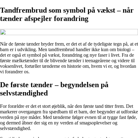
Tandfrembrud som symbol på vækst – når
tænder afspejler forandring
Når de første tænder bryder frem, er det et af de tydeligste tegn på, at et
barn er i udvikling. Men tandfrembrud handler ikke kun om biologi –
det er også et symbol på vækst, forandring og nye faser i livet. Fra de
første mælketænder til de blivende tænder i teenageårene og videre til
voksenlivet, fortæller tænderne en historie om, hvem vi er, og hvordan
vi forandrer os.
De første tænder – begyndelsen på
selvstændighed
For forældre er det et stort øjeblik, når den første tand titter frem. Det
markerer overgangen fra spædbarn til et barn, der begynder at udforske
verden på nye måder. Med tænderne følger evnen til at tygge fast føde,
og dermed åbner der sig en ny verden af smagsoplevelser og
selvstændighed.