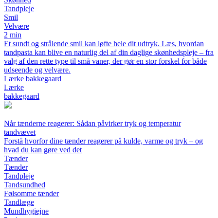
Tandpleje
Smil
Velvære
2 min
Et sundt og strålende smil kan løfte hele dit udtryk. Læs, hvordan
tandpasta kan blive en naturlig del af din daglige skønhedspleje – fra
valg af den rette type til små vaner, der gør en stor forskel for både
udseende og velvære.
Lærke bakkegaard
Lærke
bakkegaard
Når tænderne reagerer: Sådan påvirker tryk og temperatur
tandvævet
Forstå hvorfor dine tænder reagerer på kulde, varme og tryk – og
hvad du kan gøre ved det
Tænder
Tænder
Tandpleje
Tandsundhed
Følsomme tænder
Tandlæge
Mundhygiejne