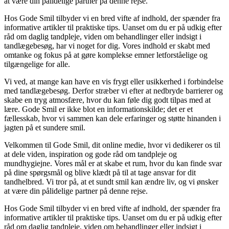
at være din pålidelige partner på denne rejse.
Hos Gode Smil tilbyder vi en bred vifte af indhold, der spænder fra
informative artikler til praktiske tips. Uanset om du er på udkig efter
råd om daglig tandpleje, viden om behandlinger eller indsigt i
tandlægebesøg, har vi noget for dig. Vores indhold er skabt med
omtanke og fokus på at gøre komplekse emner letforståelige og
tilgængelige for alle.
Vi ved, at mange kan have en vis frygt eller usikkerhed i forbindelse
med tandlægebesøg. Derfor stræber vi efter at nedbryde barrierer og
skabe en tryg atmosfære, hvor du kan føle dig godt tilpas med at
lære. Gode Smil er ikke blot en informationskilde; det er et
fællesskab, hvor vi sammen kan dele erfaringer og støtte hinanden i
jagten på et sundere smil.
Velkommen til Gode Smil, dit online medie, hvor vi dedikerer os til
at dele viden, inspiration og gode råd om tandpleje og
mundhygiejne. Vores mål er at skabe et rum, hvor du kan finde svar
på dine spørgsmål og blive klædt på til at tage ansvar for dit
tandhelbred. Vi tror på, at et sundt smil kan ændre liv, og vi ønsker
at være din pålidelige partner på denne rejse.
Hos Gode Smil tilbyder vi en bred vifte af indhold, der spænder fra
informative artikler til praktiske tips. Uanset om du er på udkig efter
råd om daglig tandpleje, viden om behandlinger eller indsigt i