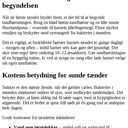
begyndelsen
Når de første tænder bryder frem, er det tid til at begynde
tandbørstningen. Brug en blød børne-tandbørste og en lille smule
fluortandpasta – svarende til barnets lillefingernegl. Fluor styrker
emaljen og beskytter mod syreangreb fra bakterier i munden.
Det er vigtigt, at forældrene børster barnets tænder to gange dagligt
– morgen og aften – indtil barnet selv kan gøre det grundigt. Det
sker som regel først omkring 10–12-årsalderen. Gør tandbørstningen
til en hyggelig rutine, fx ved at synge en sang eller lade barnet vælge
sin egen tandbørste.
Kostens betydning for sunde tænder
Sukker er den største fjende, når det gælder caries. Bakterier i
munden omdanner sukker til syre, som nedbryder tandemaljen. Det
betyder ikke, at børn aldrig må få søde sager, men at hyppigheden er
afgørende. Det er bedre at spise lidt sødt på én gang end at småspise
hele dagen.
Gode kostvaner for tænderne inkluderer:
Vand som tørstslukker
– undgå saft og sodavand til