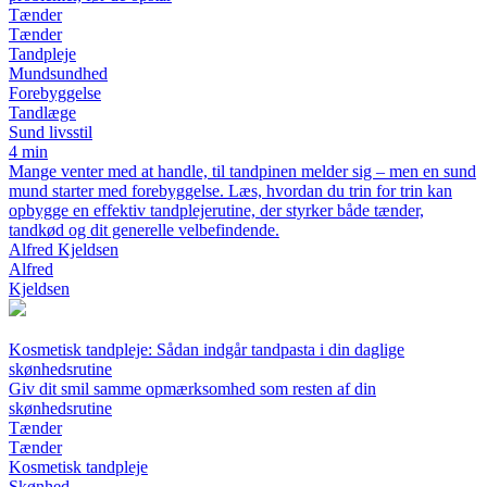
Tænder
Tænder
Tandpleje
Mundsundhed
Forebyggelse
Tandlæge
Sund livsstil
4 min
Mange venter med at handle, til tandpinen melder sig – men en sund
mund starter med forebyggelse. Læs, hvordan du trin for trin kan
opbygge en effektiv tandplejerutine, der styrker både tænder,
tandkød og dit generelle velbefindende.
Alfred Kjeldsen
Alfred
Kjeldsen
Kosmetisk tandpleje: Sådan indgår tandpasta i din daglige
skønhedsrutine
Giv dit smil samme opmærksomhed som resten af din
skønhedsrutine
Tænder
Tænder
Kosmetisk tandpleje
Skønhed