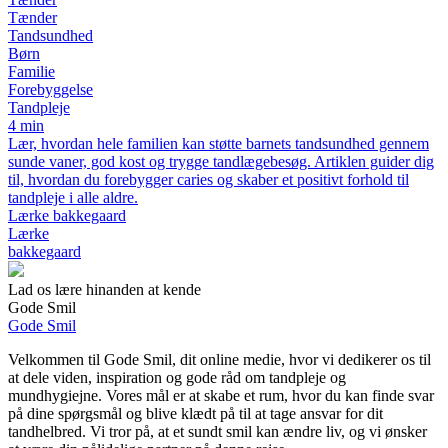
Tænder
Tandsundhed
Børn
Familie
Forebyggelse
Tandpleje
4 min
Lær, hvordan hele familien kan støtte barnets tandsundhed gennem
sunde vaner, god kost og trygge tandlægebesøg. Artiklen guider dig
til, hvordan du forebygger caries og skaber et positivt forhold til
tandpleje i alle aldre.
Lærke bakkegaard
Lærke
bakkegaard
Lad os lære hinanden at kende
Gode Smil
Gode Smil
Velkommen til Gode Smil, dit online medie, hvor vi dedikerer os til
at dele viden, inspiration og gode råd om tandpleje og
mundhygiejne. Vores mål er at skabe et rum, hvor du kan finde svar
på dine spørgsmål og blive klædt på til at tage ansvar for dit
tandhelbred. Vi tror på, at et sundt smil kan ændre liv, og vi ønsker