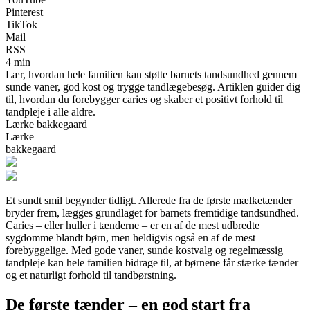
Pinterest
TikTok
Mail
RSS
4 min
Lær, hvordan hele familien kan støtte barnets tandsundhed gennem
sunde vaner, god kost og trygge tandlægebesøg. Artiklen guider dig
til, hvordan du forebygger caries og skaber et positivt forhold til
tandpleje i alle aldre.
Lærke bakkegaard
Lærke
bakkegaard
Et sundt smil begynder tidligt. Allerede fra de første mælketænder
bryder frem, lægges grundlaget for barnets fremtidige tandsundhed.
Caries – eller huller i tænderne – er en af de mest udbredte
sygdomme blandt børn, men heldigvis også en af de mest
forebyggelige. Med gode vaner, sunde kostvalg og regelmæssig
tandpleje kan hele familien bidrage til, at børnene får stærke tænder
og et naturligt forhold til tandbørstning.
De første tænder – en god start fra