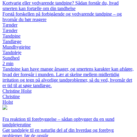
Kortvarig eller vedvarende tandpine? Sådan forstår du, hvad
smerten kan fortælle om din tandhelse
Forstå forskellen på forbigående og vedvarende tandpine – og
hvornår du bør reagere
Tænder
Tænder
Tandpine
Tandlæge
Mundhygiejne
Tandpleje
Sundhed
2 min
Tandpine kan have mange årsager, og smertens karakter kan afsløre,
hvad der foregår i munden. Lær at skelne mellem midlertidig
irritation og tegn på alvorlige tandproblemer, så du ved, hvornår det
er tid til at søge tandlæge.
Christine Holst
Christine
Holst
Fra reaktion til forebyggelse – sådan opbygger du en sund
tandplejerutine
Gør tandpleje til en naturlig del af din hverdag og forebyg
problemer, før de opstår