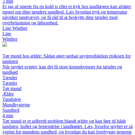
5 min
Et jag af smerte fra en kold is eller et tryk hos tandlægen kan afsløre
meget om dine tænders sundhed. Læs hvordan tryk og temperatur
påvirker tandvævet, og få råd til at beskytte dine tænder mod
overbelastning og følsomhed.
Line Winther
Line
Winther
Tør mund hos ældre: Sådan øger nedsat spytproduktion risikoen for
tandsten
Når spyttet svigter, kan det få store konsekvenser for tænder og
tandkød
Tænder
Tænder
Tør mund
Ældre
Tandpleje
Mundhygiejne
Sundhed
4 min
Tør mund er et udbredt problem blandt ældre og kan føre til både
tandsten, huller og betændelse i tandkødet. Læs, hvorfor spyttet er så
vigtigt for mundens sundhed, og hvordan du kan forebygge generne