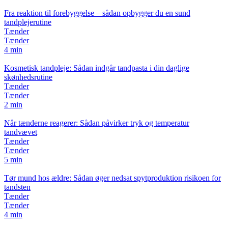
Fra reaktion til forebyggelse – sådan opbygger du en sund
tandplejerutine
Tænder
Tænder
4 min
Kosmetisk tandpleje: Sådan indgår tandpasta i din daglige
skønhedsrutine
Tænder
Tænder
2 min
Når tænderne reagerer: Sådan påvirker tryk og temperatur
tandvævet
Tænder
Tænder
5 min
Tør mund hos ældre: Sådan øger nedsat spytproduktion risikoen for
tandsten
Tænder
Tænder
4 min