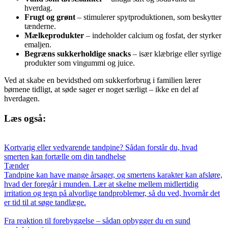
hverdag.
Frugt og grønt
– stimulerer spytproduktionen, som beskytter
tænderne.
Mælkeprodukter
– indeholder calcium og fosfat, der styrker
emaljen.
Begræns sukkerholdige snacks
– især klæbrige eller syrlige
produkter som vingummi og juice.
Ved at skabe en bevidsthed om sukkerforbrug i familien lærer
børnene tidligt, at søde sager er noget særligt – ikke en del af
hverdagen.
Læs også:
Kortvarig eller vedvarende tandpine? Sådan forstår du, hvad
smerten kan fortælle om din tandhelse
Tænder
Tandpine kan have mange årsager, og smertens karakter kan afsløre,
hvad der foregår i munden. Lær at skelne mellem midlertidig
irritation og tegn på alvorlige tandproblemer, så du ved, hvornår det
er tid til at søge tandlæge.
Fra reaktion til forebyggelse – sådan opbygger du en sund