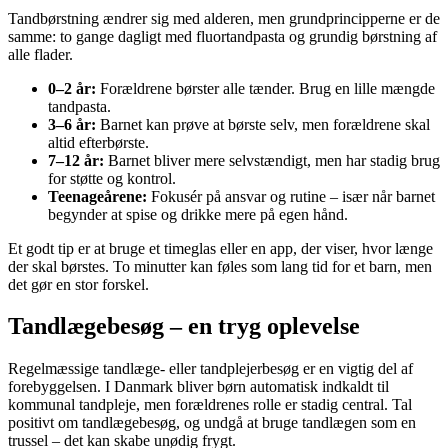
Tandbørstning ændrer sig med alderen, men grundprincipperne er de
samme: to gange dagligt med fluortandpasta og grundig børstning af
alle flader.
0–2 år:
Forældrene børster alle tænder. Brug en lille mængde
tandpasta.
3–6 år:
Barnet kan prøve at børste selv, men forældrene skal
altid efterbørste.
7–12 år:
Barnet bliver mere selvstændigt, men har stadig brug
for støtte og kontrol.
Teenageårene:
Fokusér på ansvar og rutine – især når barnet
begynder at spise og drikke mere på egen hånd.
Et godt tip er at bruge et timeglas eller en app, der viser, hvor længe
der skal børstes. To minutter kan føles som lang tid for et barn, men
det gør en stor forskel.
Tandlægebesøg – en tryg oplevelse
Regelmæssige tandlæge- eller tandplejerbesøg er en vigtig del af
forebyggelsen. I Danmark bliver børn automatisk indkaldt til
kommunal tandpleje, men forældrenes rolle er stadig central. Tal
positivt om tandlægebesøg, og undgå at bruge tandlægen som en
trussel – det kan skabe unødig frygt.