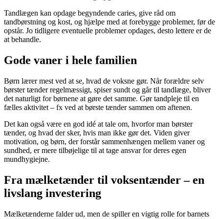
Tandlægen kan opdage begyndende caries, give råd om
tandbørstning og kost, og hjælpe med at forebygge problemer, før de
opstår. Jo tidligere eventuelle problemer opdages, desto lettere er de
at behandle.
Gode vaner i hele familien
Børn lærer mest ved at se, hvad de voksne gør. Når forældre selv
børster tænder regelmæssigt, spiser sundt og går til tandlæge, bliver
det naturligt for børnene at gøre det samme. Gør tandpleje til en
fælles aktivitet – fx ved at børste tænder sammen om aftenen.
Det kan også være en god idé at tale om, hvorfor man børster
tænder, og hvad der sker, hvis man ikke gør det. Viden giver
motivation, og børn, der forstår sammenhængen mellem vaner og
sundhed, er mere tilbøjelige til at tage ansvar for deres egen
mundhygiejne.
Fra mælketænder til voksentænder – en
livslang investering
Mælketænderne falder ud, men de spiller en vigtig rolle for barnets