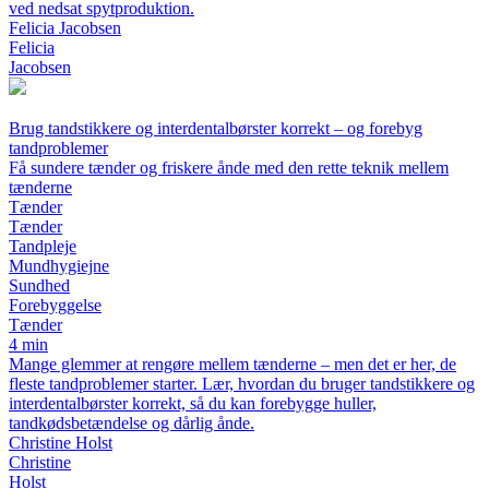
ved nedsat spytproduktion.
Felicia Jacobsen
Felicia
Jacobsen
Brug tandstikkere og interdentalbørster korrekt – og forebyg
tandproblemer
Få sundere tænder og friskere ånde med den rette teknik mellem
tænderne
Tænder
Tænder
Tandpleje
Mundhygiejne
Sundhed
Forebyggelse
Tænder
4 min
Mange glemmer at rengøre mellem tænderne – men det er her, de
fleste tandproblemer starter. Lær, hvordan du bruger tandstikkere og
interdentalbørster korrekt, så du kan forebygge huller,
tandkødsbetændelse og dårlig ånde.
Christine Holst
Christine
Holst