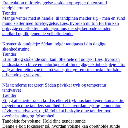
Fra reaktion til forebyggelse – sådan opbygger du en sund
tandplejerutine
Tænder
Mange venter med at handle, til tandpinen melder sig – men en sund
mund starter med forebyggelse. Læs, hvordan du trin for trin kan
opbygge en effektiv tandplejerutine, der styrker både tænder,
tandkød og dit generelle velbefindende.
Kosmetisk tandpleje: Sådan indgår tandpasta i din daglige
skønhedsrutine
Tænder
Et sundt og strålende smil kan løfte hele dit udtryk. Læs, hvordan
tandpasta kan blive en naturlig del af din daglige skønhedspleje – fra
valg af den rette type til små vaner, der gør en stor forskel for både
udseende og velvære.
Når tænderne reagerer: Sådan påvirker tryk og temperatur
tandvævet
Tænder
Et jag af smerte fra en kold is eller et tryk hos tandlægen kan afsløre
meget om dine tænders sundhed. Læs hvordan tryk og temperatur
påvirker tandvævet, og få råd til at beskytte dine tænder mod
overbelastning og følsomhed.
Tandpleje for voksne: Hold dine tænder sunde
Denne e-bog fokuserer på, hvordan voksne kan opretholde sunde