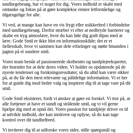
tandlægebesøg, har vi noget for dig. Vores indhold er skabt med
omtanke og fokus på at gøre komplekse emner letforståelige og
tilgængelige for alle.
Vi ved, at mange kan have en vis frygt eller usikkerhed i forbindelse
med tandlægebesøg. Derfor stræber vi efter at nedbryde barrierer og
skabe en tryg atmosfære, hvor du kan føle dig godt tilpas med at
lære. Gode Smil er ikke blot en informationskilde; det er et
fællesskab, hvor vi sammen kan dele erfaringer og støtte hinanden i
jagten på et sundere smil.
Vores team består af passionerede skribenter og tandplejeeksperter,
der brænder for at dele deres viden. Vi holder os opdaterede på de
nyeste tendenser og forskningsresultater, så du altid kan være sikker
på, at du får den mest relevante og pålidelige information. Vi er her
for at guide dig mod bedre valg og inspirere dig til at tage vare på dit
smil.
Gode Smil eksisterer, fordi vi ønsker at gøre en forskel. Vi tror på, at
alle fortjener at have et sundt og strålende smil, og vi vil gerne
hjælpe dig med at opnå det. Vores passion for tandpleje driver os til
at udvikle indhold, der kan motivere og oplyse, så du kan tage
kontrol over dit tandhelbred.
Vi inviterer dig til at udforske vores sider, stille spørgsmål og