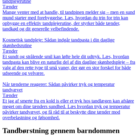
tandplejerutine
Tænder
Mange venter med at handle, til tandpinen melder sig – men en sund
mund starter med forebyggelse. Læs, hvordan du trin for trin kan
opbygge en effektiv tandplejerutine, der styrker både tænder,
tandkød og dit generelle velbefindende.
Kosmetisk tandpleje: Sådan indgår tandpasta i din daglige
skønhedsrutine
Tænder
Et sundt og strålende smil kan løfte hele dit udtryk. Læs, hvordan
tandpasta kan blive en naturlig del af din daglige skønhedspleje – fra
valg af den rette type til små vaner, der gør en stor forskel for både
udseende og velvære.
Når tænderne reagerer: Sådan påvirker tryk og temperatur
tandvævet
Tænder
Et jag af smerte fra en kold is eller et tryk hos tandlægen kan afsløre
meget om dine tænders sundhed. Læs hvordan tryk og temperatur
påvirker tandvævet, og få råd til at beskytte dine tænder mod
overbelastning og følsomhed.
Tandbørstning gennem barndommen