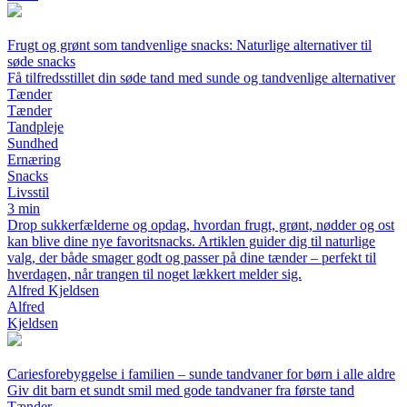
Frugt og grønt som tandvenlige snacks: Naturlige alternativer til
søde snacks
Få tilfredsstillet din søde tand med sunde og tandvenlige alternativer
Tænder
Tænder
Tandpleje
Sundhed
Ernæring
Snacks
Livsstil
3 min
Drop sukkerfælderne og opdag, hvordan frugt, grønt, nødder og ost
kan blive dine nye favoritsnacks. Artiklen guider dig til naturlige
valg, der både smager godt og passer på dine tænder – perfekt til
hverdagen, når trangen til noget lækkert melder sig.
Alfred Kjeldsen
Alfred
Kjeldsen
Cariesforebyggelse i familien – sunde tandvaner for børn i alle aldre
Giv dit barn et sundt smil med gode tandvaner fra første tand
Tænder