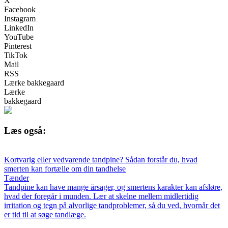
X
Facebook
Instagram
LinkedIn
YouTube
Pinterest
TikTok
Mail
RSS
Lærke bakkegaard
Lærke
bakkegaard
Læs også:
Kortvarig eller vedvarende tandpine? Sådan forstår du, hvad
smerten kan fortælle om din tandhelse
Tænder
Tandpine kan have mange årsager, og smertens karakter kan afsløre,
hvad der foregår i munden. Lær at skelne mellem midlertidig
irritation og tegn på alvorlige tandproblemer, så du ved, hvornår det
er tid til at søge tandlæge.