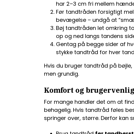
har 2–3 cm fri mellem hænde
Før tandtråden forsigtigt m
bevægelse – undgå at “smæk
Bøj tandtråden let omkring 
op og ned langs tandens sid
Gentag på begge sider af hv
stykke tandtråd for hver tand
Hvis du bruger tandtråd på bøjle
men grundig.
Komfort og brugervenli
For mange handler det om at find
behagelig. Hvis tandtråd føles be
springer over, større. Derfor kan 
Brug tandtråd
før tandbørs