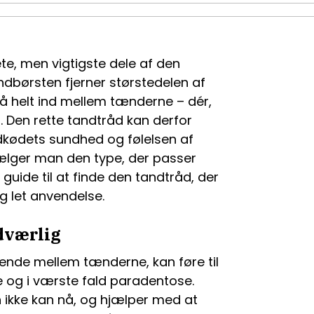
te, men vigtigste dele af den
dbørsten fjerner størstedelen af
nå helt ind mellem tænderne – dér,
. Den rette tandtråd kan derfor
ndkødets sundhed og følelsen af
lger man den type, der passer
 guide til at finde den tandtråd, der
g let anvendelse.
dværlig
dende mellem tænderne, kan føre til
 og i værste fald paradentose.
n ikke kan nå, og hjælper med at