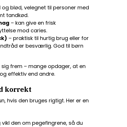
d og blød, velegnet til personer med
mt tandkød.
smag
– kan give en frisk
ttelse mod caries.
ck)
– praktisk til hurtig brug eller for
ndtråd er besværlig. God til børn
e sig frem – mange opdager, at en
og effektiv end andre.
d korrekt
n, hvis den bruges rigtigt. Her er en
 vikl den om pegefingrene, så du