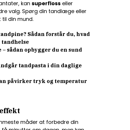
lantater, kan
superfloss
eller
re valg. Spørg din tandlæge eller
 til din mund.
tandpine? Sådan forstår du, hvad
n tandhelse
se – sådan opbygger du en sund
indgår tandpasta i din daglige
an påvirker tryk og temperatur
 effekt
emmeste måder at forbedre din
 få minutter om dagen, men kan