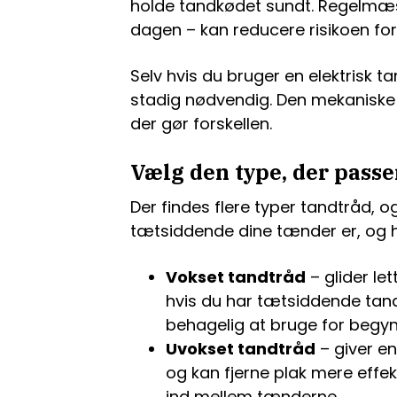
holde tandkødet sundt. Regelmæs
dagen – kan reducere risikoen fo
Selv hvis du bruger en elektrisk 
stadig nødvendig. Den mekaniske
der gør forskellen.
Vælg den type, der passe
Der findes flere typer tandtråd, 
tætsiddende dine tænder er, og h
Vokset tandtråd
– glider le
hvis du har tætsiddende tan
behagelig at bruge for begyn
Uvokset tandtråd
– giver e
og kan fjerne plak mere effe
ind mellem tænderne.