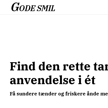
G
ODE SMIL
Find den rette ta
anvendelse i ét
Få sundere tænder og friskere ånde med