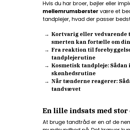
Hvis du har broer, bøjler eller imp
mellemrumsbørster
være et bed
tandplejer, hvad der passer bedst
Kortvarig eller vedvarende 
smerten kan fortælle om di
Fra reaktion til forebyggel
tandplejerutine
Kosmetisk tandpleje: Sådan 
skønhedsrutine
Når tænderne reagerer: Såd
tandvævet
En lille indsats med stor
At bruge tandtråd er en af de n
mundsundhed på. Det kræver kun