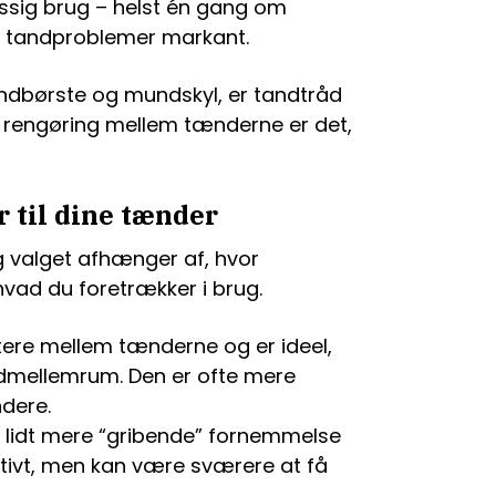
sig brug – helst én gang om
r tandproblemer markant.
tandbørste og mundskyl, er tandtråd
 rengøring mellem tænderne er det,
r til dine tænder
og valget afhænger af, hvor
vad du foretrækker i brug.
ttere mellem tænderne og er ideel,
dmellemrum. Den er ofte mere
dere.
n lidt mere “gribende” fornemmelse
ktivt, men kan være sværere at få