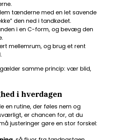
rne.
ellem tænderne med en let savende
ke” den ned i tandkødet.
tanden i en C-form, og bevæg den
e.
ert mellemrum, og brug et rent
.
, gælder samme princip: vær blid,
ghed i hverdagen
e en rutine, der føles nem og
sværligt, er chancen for, at du
små justeringer gøre en stor forskel:
tning
, så fluor fra tandpastaen